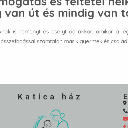
mogatás és feltétel nélk
 van út és mindig van 
nak is reményt és esélyt ad akkor, amikor a l
 összefogással számtalan másik gyermek és család ú
Katica ház
E
K