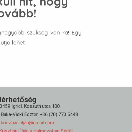
üli hit, hogy
tovább!
egnagyobb szükség van rá! Egy
tja lehet.
lérhetőség
3459 Igrici, Kossuth utca 100.
Baka-Viski Eszter: +36 (70) 773 5448
krisztian.utjan@gmail.com
risztián Útján a Halmozottan Sérült