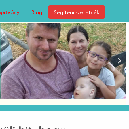
apítvány
Blog
Segíteni szeretnék