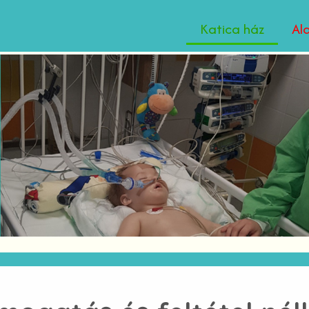
Katica ház
Al