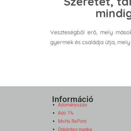
Szeretet, tá
mindig
Veszteségből erő, mely mások
gyermek és családja útja, mely
Információ
Adományozás
Adó 1%
MoHu RePont
Önkéntes munka