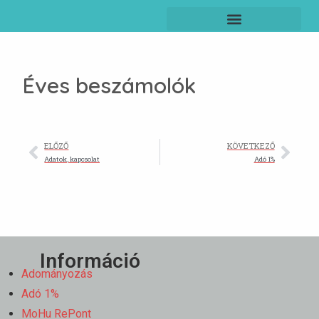
Éves beszámolók
ELŐZŐ
KÖVETKEZŐ
Adatok, kapcsolat
Adó 1%
Információ
Adományozás
Adó 1%
MoHu RePont