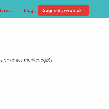
ítvány
Blog
Segíteni szeretnék
k az önkéntes munkavégzés