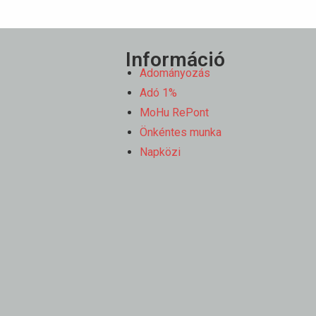
Információ
Adományozás
Adó 1%
MoHu RePont
Önkéntes munka
Napközi