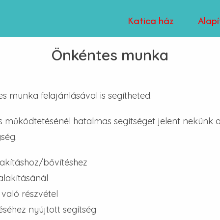
Katica ház
Alap
Önkéntes munka
 munka felajánlásával is segítheted.
és működtetésénél hatalmas segítséget jelent nekün
ység.
lakításhoz/bővítéshez
lakításánál
való részvétel
éhez nyújtott segítség