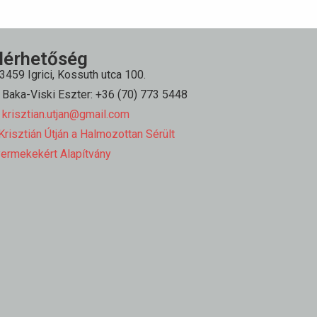
lérhetőség
3459 Igrici, Kossuth utca 100.
Baka-Viski Eszter: +36 (70) 773 5448
krisztian.utjan@gmail.com
risztián Útján a Halmozottan Sérült
ermekekért Alapítvány