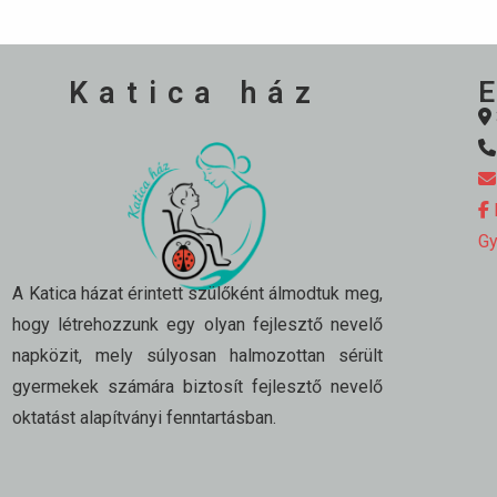
Katica ház
E
K
Gy
A Katica házat érintett szülőként álmodtuk meg,
hogy létrehozzunk egy olyan fejlesztő nevelő
napközit, mely súlyosan halmozottan sérült
gyermekek számára biztosít fejlesztő nevelő
oktatást alapítványi fenntartásban.