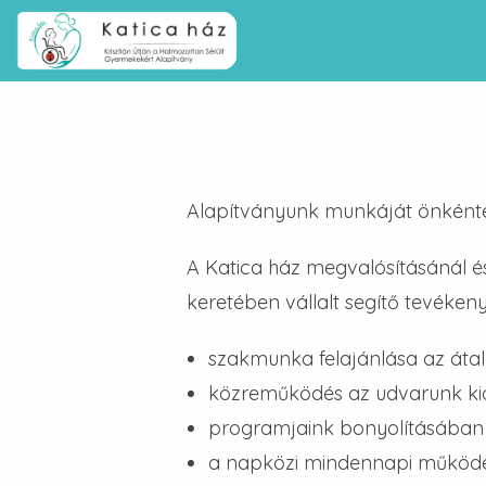
Alapítványunk munkáját önkéntes
A Katica ház megvalósításánál 
keretében vállalt segítő tevéken
szakmunka felajánlása az áta
közreműködés az udvarunk kia
programjaink bonyolításában 
a napközi mindennapi működés