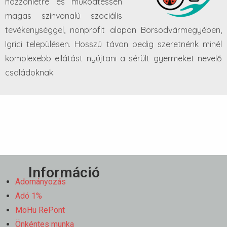
hozzonlétre és működtessen
magas színvonalú szociális
tevékenységgel, nonprofit alapon Borsodvármegyében,
Igrici településen. Hosszú távon pedig szeretnénk minél
komplexebb ellátást nyújtani a sérült gyermeket nevelő
családoknak.
Információ
Adományozás
Adó 1%
MoHu RePont
Önkéntes munka