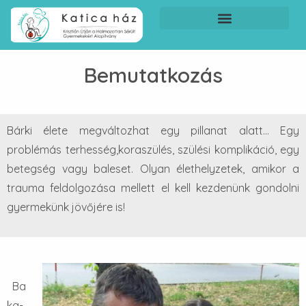
Segíteni szeretnék
Bemutatkozás
Bárki élete megváltozhat egy pillanat alatt… Egy
problémás terhesség,koraszülés, szülési komplikáció, egy
betegség vagy baleset. Olyan élethelyzetek, amikor a
trauma feldolgozása mellett el kell kezdenünk gondolni
gyermekünk jövőjére is!
Ba
ka-