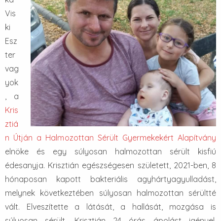
Vis
ki
Esz
ter
vag
yok
, a
Kris
ztiá
n Útján a Halmozottan Sérült Gyermekekért Alapítvány
elnöke és egy súlyosan halmozottan sérült kisfiú
édesanyja. Krisztián egészségesen született, 2021-ben, 8
hónaposan kapott bakteriális agyhártyagyulladást,
melynek következtében súlyosan halmozottan sérültté
vált. Elveszítette a látását, a hallását, mozgása is
súlyosan sérült. Krisztián 24 órás ápolást igényel,