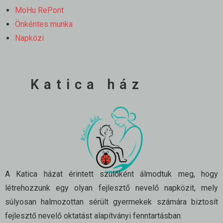
MoHu RePont
Önkéntes munka
Napközi
Katica ház
A Katica házat érintett szülőként álmodtuk meg, hogy
létrehozzunk egy olyan fejlesztő nevelő napközit, mely
súlyosan halmozottan sérült gyermekek számára biztosít
fejlesztő nevelő oktatást alapítványi fenntartásban.