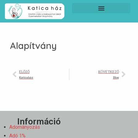
Alapítvány
ELŐZŐ
KÖVETKEZŐ
Katicaház
Blog
Információ
Adományozás
Adó 1%