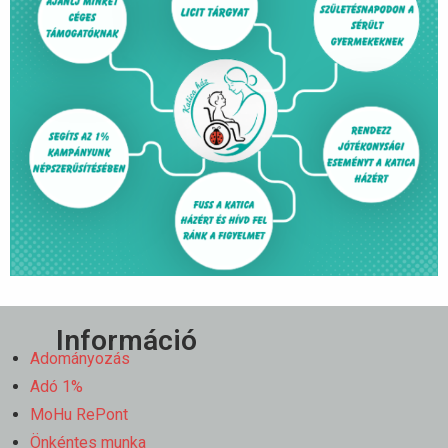
Információ
Adományozás
Adó 1%
MoHu RePont
Önkéntes munka