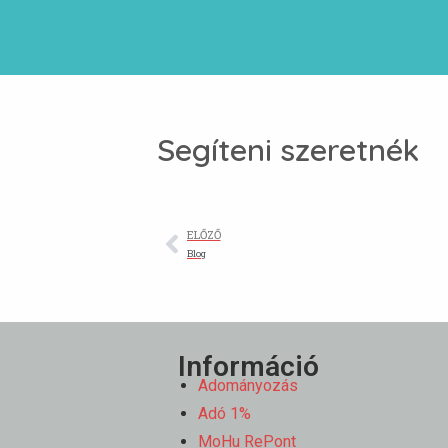
Segíteni szeretnék
ELŐZŐ
Blog
Információ
Adományozás
Adó 1%
MoHu RePont