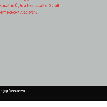
risztián Útján a Halmozottan Sérült
ermekekért Alapítvány
n jog fenntartva