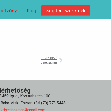
apítvány
Blog
Segíteni szeretnék
KÖVETKEZŐ
Bemutatkozás
lérhetőség
3459 Igrici, Kossuth utca 100.
Baka-Viski Eszter: +36 (70) 773 5448
krisztian.utjan@gmail.com